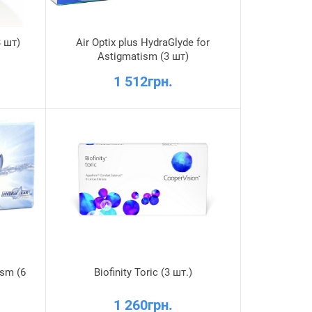
3 шт)
Air Optix plus HydraGlyde for
Astigmatism (3 шт)
1 512грн.
ism (6
Biofinity Toric (3 шт.)
1 260грн.