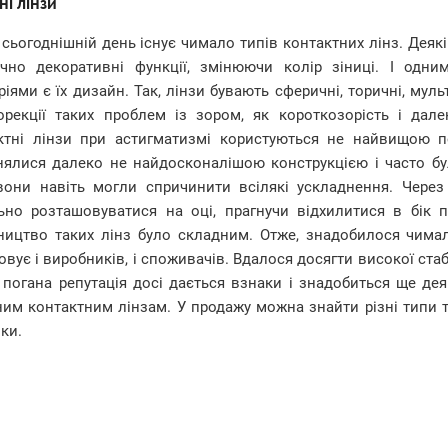
ні лінзи
 сьогоднішній день існує чимало типів контактних лінз. Деякі 
чно декоративні функції, змінюючи колір зіниці. І одним
ріями є їх дизайн. Так, лінзи бувають сферичні, торичні, мул
орекції таких проблем із зором, як короткозорість і дале
ктні лінзи при астигматизмі користуються не найвищою п
знялися далеко не найдосконалішою конструкцією і часто б
 вони навіть могли спричинити всілякі ускладнення. Через 
льно розташовуватися на оці, прагнучи відхилитися в бік 
ництво таких лінз було складним. Отже, знадобилося чимал
вує і виробників, і споживачів. Вдалося досягти високої стаб
 погана репутація досі дається взнаки і знадобиться ще де
им контактним лінзам. У продажу можна знайти різні типи то
ки.