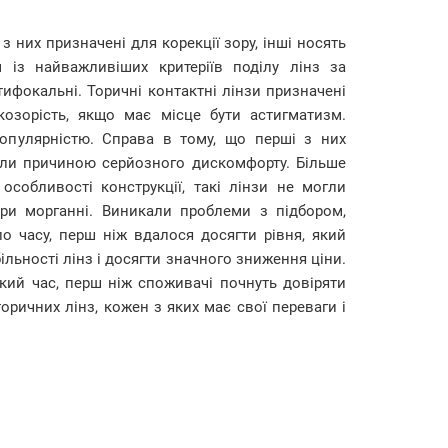
з них призначені для корекції зору, інші носять
 із найважливіших критеріїв поділу лінз за
ьтифокальні. Торичні контактні лінзи призначені
козорість, якщо має місце бути астигматизм.
опулярністю. Справа в тому, що перші з них
ули причиною серйозного дискомфорту. Більше
особливості конструкції, такі лінзи не могли
при морганні. Виникали проблеми з підбором,
о часу, перш ніж вдалося досягти рівня, який
ільності лінз і досягти значного зниження ціни.
який час, перш ніж споживачі почнуть довіряти
ричних лінз, кожен з яких має свої переваги і