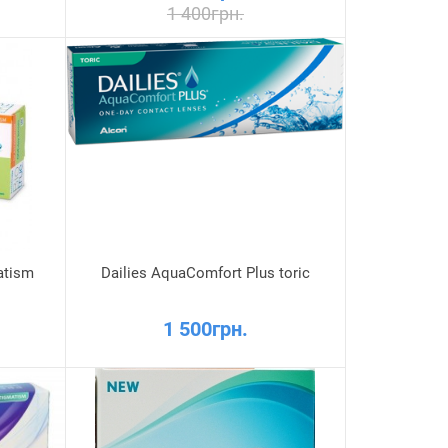
1 400грн.
atism
Dailies AquaComfort Plus toric
1 500грн.