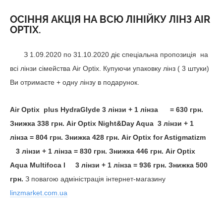
ОСІННЯ АКЦІЯ НА ВСЮ ЛІНІЙКУ ЛІНЗ AIR
OPTIX.
З 1.09.2020 по 31.10.2020 діє спеціальна пропозиція
на
всі лінзи сімейства Air Optix. Купуючи упаковку лінз ( 3 штуки)
Ви отримаєте + одну лінзу в подарунок.
Air Optix
plus HydraGlyde
3 лінзи + 1 лінза
= 630 грн.
Знижка 338 грн.
Air Optix Night&Day Aqua
3 лінзи + 1
лінза = 804 грн. Знижка 428 грн.
Air Optix for Astigmatizm
3 лінзи + 1 лінза = 830 грн. Знижка 446 грн.
Air Optix
Aqua Multifoca
l
3 лінзи + 1 лінза = 936 грн. Знижка 500
грн.
З повагою адміністрація інтернет-магазину
linzmarket.com.ua